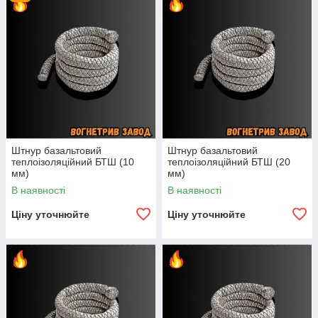
не виділяє токсичних речовин під час експлуатації.
Застосування
:
Ущільнення стиків і швів у печах, котлах,
димоходах.
Теплоізоляція й вогнезахист промислового
обладнання.
Армування композиційних матеріалів.
Штнур базальтовий
Штнур базальтовий
теплоізоляційний БТШ (10
теплоізоляційний БТШ (20
мм)
мм)
В наявності
В наявності
Ціну уточнюйте
Ціну уточнюйте