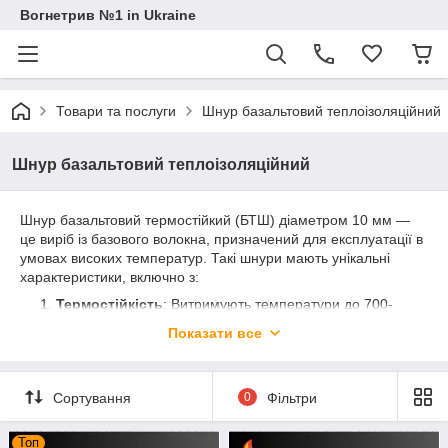
Вогнетрив №1 in Ukraine
Товари та послуги
Шнур базальтовий теплоізоляційний
Шнур базальтовий теплоізоляційний
Шнур базальтовий термостійкий (БТШ) діаметром 10 мм —
це виріб із базового волокна, призначений для експлуатації в
умовах високих температур. Такі шнури мають унікальні
характеристики, включно з:
Термостійкість
: Витримують температури до 700-
1000 °C (залежно від складу та оброблення).
Показати все
Хімічна стійкість
: Стійкі до дії агресивних хімічних
середовищ, включно з кислотами та луговами.
Висока міцність
: Забезпечують довговічність навіть
Сортування
0
Фільтри
в умовах механічних навантажень.
Екологічність
: Базальт є натуральним матеріалом,
Топ