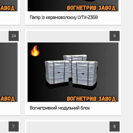
Папір із керамоволокну LYTX-236B
24
6
Вогнетривкий модульний блок
7
8