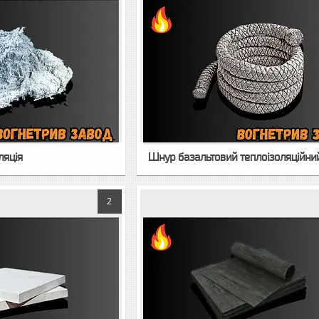
ляція
Шнур базальтовий теплоізоляційни
2