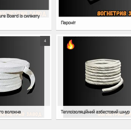
re Board із силікату
Пароніт
4
ого волокна
Теплоізоляційний азбестовий шну