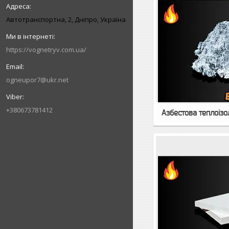
Автотранспортна, 2, Дніпро, Україна
https://vognetryv.com.ua/
ogneupor7@ukr.net
+380673781412
Азбестова теплоізо