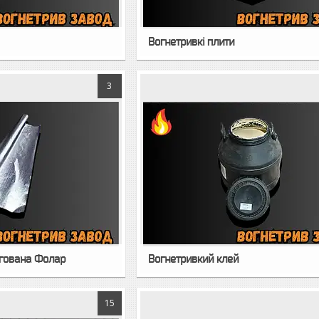
Вогнетривкі плити
3
ьгована Фолар
Вогнетривкий клей
15