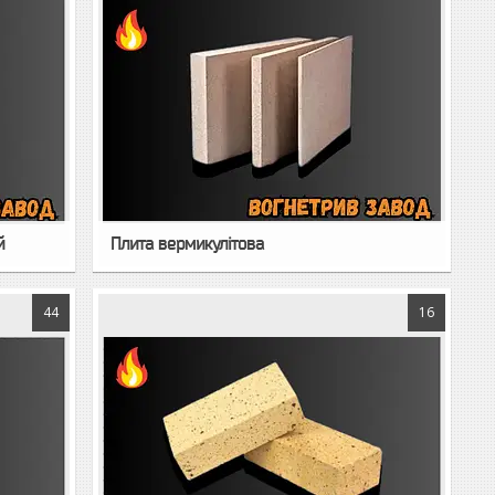
й
Плита вермикулітова
44
16