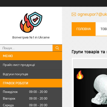
ogneupor7@ukr
ГОЛОВНА
ТОВ
Вогнетрив №1 in Ukraine
Групи товарів та
Прайс-лист продукції
Відгуки покупців
ГРАФІК РОБОТИ
Понеділок
09:00
20:00
Вівторок
09:00
20:00
Середа
09:00
20:00