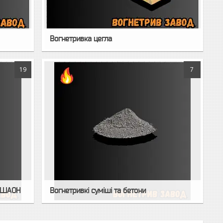
Вогнетривка цегла
19
7
р ШАОН
Вогнетривкі суміші та бетони