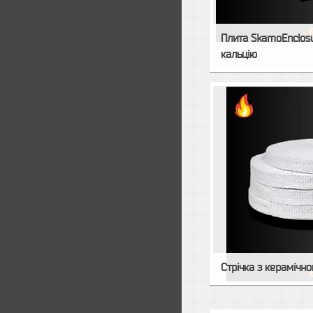
Плита SkamoEnclosu
кальцію
Стрічка з керамічн