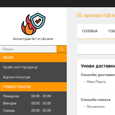
ogneupor7@ukr
ГОЛОВНА
ТОВ
Вогнетрив №1 in Ukraine
Умови доставки
Прайс-лист продукції
Способи доставки
Відгуки покупців
Нова Пошта
ГРАФІК РОБОТИ
Понеділок
09:00
20:00
Способи оплати
Вівторок
09:00
20:00
Післяплата
Середа
09:00
20:00