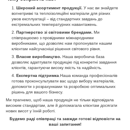
Широкий асортимент продукції.
У нас ви знайдете
вогнетривкі та теплоізоляційні матеріали для різних
умов експлуатації – від стандартних завдань до
екстремальних температурних навантажень.
Партнерство зі світовими брендами.
Ми
співпрацюємо з провідними міжнародними
виробниками, що дозволяє нам пропонувати нашим
клієнтам найсучасніші рішення світового рівня.
Власне виробництво.
Наша виробнича база
дозволяє адаптувати продукцію під конкретні завдання
клієнтів, гарантуючи високу якість та надійність.
Експертна підтримка
.Наша команда професіоналів
готова проконсультувати вас щодо вибору матеріалів,
допомогти з розрахунками та розробкою оптимальних
рішень для вашого бізнесу.
Ми прагнемо, щоб наша продукція не тільки відповідала
високим стандартам, але й допомагала клієнтам досягати
нових висот у їхній роботі.
Будемо раді співпраці та завжди готові відповісти на
ваші запитання!